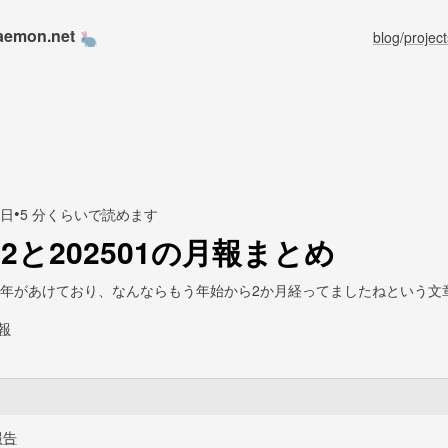
aemon.net
blog
/
project
•
5日
5 分くらいで読めます
412と202501の月報まとめ
年があけており、なんならもう年始から2か月経ってましたねという文
報
報告