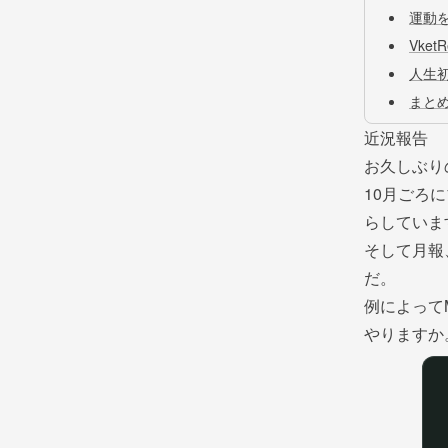
運動
Vket
人生
まと
近況報告
お久しぶり
10月ごろ
らしていま
そして月報
だ。
例によって
やりますか