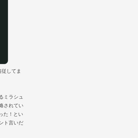
追従してま
るミラシュ
略されてい
った！とい
ント言いだ