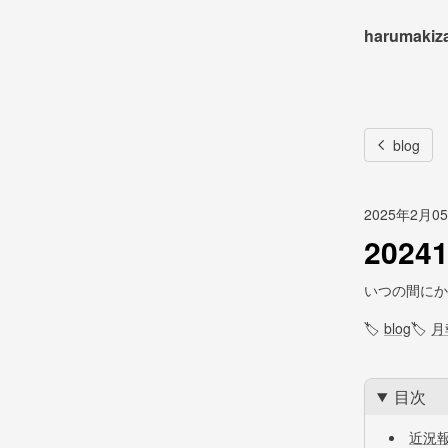
harumakiz
blog
2025年2月0
202
いつの間にか
🏷
blog
🏷
月
目次
近況