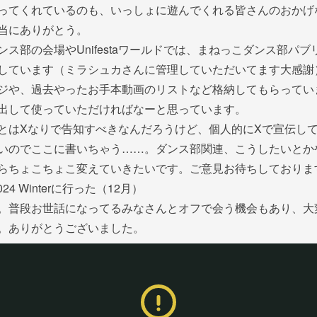
ってくれているのも、いっしょに遊んでくれる皆さんのおかげ
当にありがとう。
ンス部の会場やUnifestaワールドでは、まねっこダンス部パブ
しています（ミラシュカさんに管理していただいてます大感謝
ジや、過去やったお手本動画のリストなど格納してもらってい
出して使っていただければなーと思っています。
とはXなりで告知すべきなんだろうけど、個人的にXで宣伝し
いのでここに書いちゃう……。ダンス部関連、こうしたいとか
らちょこちょこ変えていきたいです。ご意見お待ちしておりま
 2024 Winterに行った（12月）
。普段お世話になってるみなさんとオフで会う機会もあり、大
。ありがとうございました。