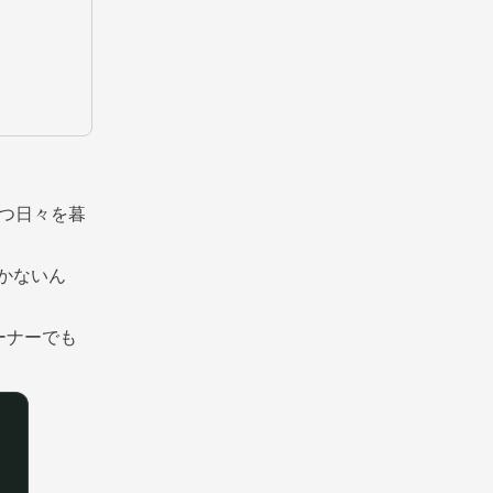
つ日々を暮
かないん
ーナーでも