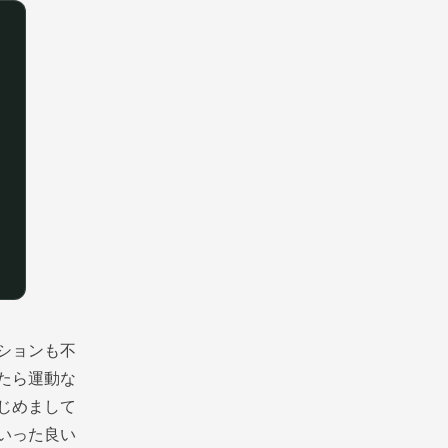
ションも不
したら運動な
じめまして
いった良い