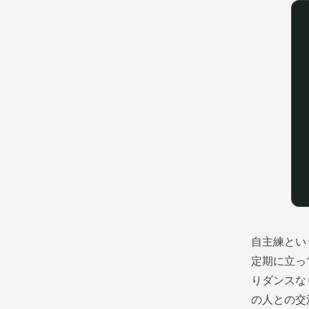
自主練とい
定期に立っ
りダンスな
の人との交