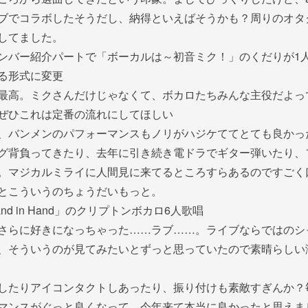
ブでコラボしたそうだし、納得といえばそうかも？周りのオタ
してました。
ンバー紹介パートで「ボーカルは～初音ミク！」のくだりが1
る形式に変更
最高。ミクさんだけじゃなくて、ボカロたちみんな主役だよっ
ぜひこれは定番の流れにしてほしい
、バンメンのパフォーマンスもノリがハジケててとても良かっ
グ背負ってきたり、去年に引き続き電ドラでギター弾いたり、
。マジカルミライに人間見に来てるところすらあるのですごく
とこういうのちょうだいもっと。
nd in Hand」のクリプトンボカロ6人歌唱
さらに好きになっちゃった……ラブ……。ライブならではのシ
、そういうのが見てみたいとずっと思っていたので素晴らしい
したりアイコンタクトしあったり、振り付けも素敵すぎんか？
マンスがぐっと良くなって、今年来て本当に良かったと思えま