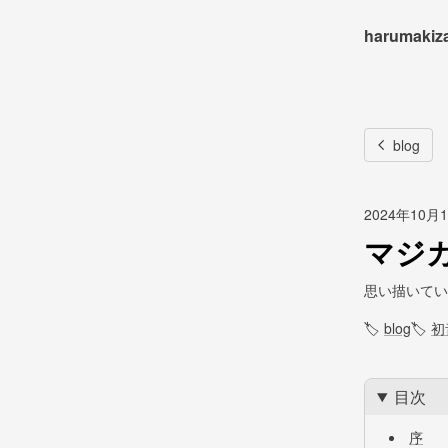
harumakiz
blog
2024年10月
マジ
思い描いてい
🏷
blog
🏷
初
目次
序