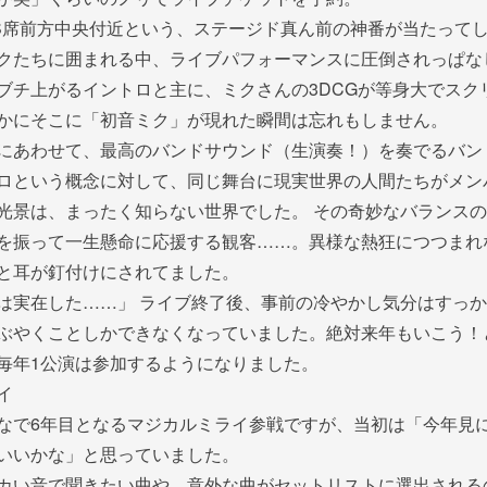
S席前方中央付近という、ステージド真ん前の神番が当たって
クたちに囲まれる中、ライブパフォーマンスに圧倒されっぱな
ブチ上がるイントロと主に、ミクさんの3DCGが等身大でスク
かにそこに「初音ミク」が現れた瞬間は忘れもしません。
にあわせて、最高のバンドサウンド（生演奏！）を奏でるバン
ロという概念に対して、同じ舞台に現実世界の人間たちがメン
光景は、まったく知らない世界でした。 その奇妙なバランス
を振って一生懸命に応援する観客……。異様な熱狂につつまれ
と耳が釘付けにされてました。
は実在した……」 ライブ終了後、事前の冷やかし気分はすっ
ぶやくことしかできなくなっていました。絶対来年もいこう！
毎年1公演は参加するようになりました。
イ
なで6年目となるマジカルミライ参戦ですが、当初は「今年見
いいかな」と思っていました。
カい音で聞きたい曲や、意外な曲がセットリストに選出される