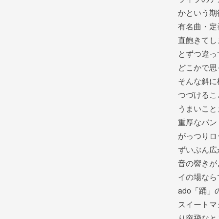
かという期
有名曲・定
直飽きてし
とずつ違っ
どこかで思
そんな斜に
つづけるこ
うまいこと
重厚なバン
がっつりロ
ずいぶん広
音の響きが
イの場なら
ado「踊
スイートマ
り突飛なと