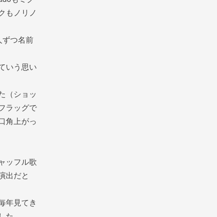
クもノリノ
人ずつ名前
ていう思い
た（ショッ
フラッグで
口角上がっ
ャッフル歌
演出だと
毎年見てき
した。