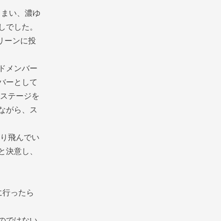
しまい、濃ゆ
しでした。
リーンに投
ドメンバー
バーとして
のステージを
ながら、ス
かり飛んでい
と決意し、
に行ったら
のではない