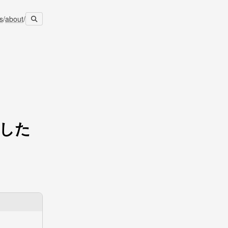
s
/
about
/
ました