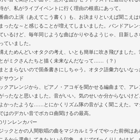
待が、私がライブイベントに行く理由の根底にあって。
番曲の上演（あえてこう書く）も、お決まりといえば聞こえは
まったな～と感じることが増えてしまいました。バンドアレン
ているけど、毎年同じような曲ばかりやるようじゃ、目新しさ
っていました。
構えためんどいオタクの考え、いとも簡単に吹き飛びました。
とがミクさんたちと描く未来なんだなって……（？）
まとまらないので箇条書きにしちゃう。オタク語彙力ないなっ
ドサウンド
ックアレンジから、ピアノ・アコギを聞かせる編曲まで、アレ
がったなと思いました。音がいい。気のせいか分からないけど
よかったような……とにかくリズム隊の音がよく聞こえた。マ
ではのデカい音でボカロ曲聞けるの最高。
」のリンレンカバー
ジックとかの人間歌唱の曲をマジカルミライでやった前例はあ
ころから選曲してきたという印象。まじでびっくりしたけど、a