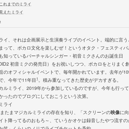
これまでのミライ
見えたミライ
め
ライ、それは企画展示と生演奏ライブのイベント。端的に言う
まって、ボカロ文化を楽しむぜ！というオタク・フェスティバ
も知っているバーチャルシンガー・初音ミクさんのお誕生日
ALOID2 初音ミクの発売日）をお祝いしつつ、ボカロをとりまく
旨のオフィシャルイベントで、毎年開かれています。去年が10t
1
で、今年で11年目
。積み重なってきた歴史がデカすぎる。
カルミライ、2019年から参加しているのですが、今年も行っ
かったのでブログにしておこうという次第。
ミライ
にたまたまマジカルミライの存在を知り、「スクリーンの
映像
に向
イト降ってるのおもろ～、ていうかオケは録音したやつ流すの
か笑」くらいのノリでライブチケットを予約。