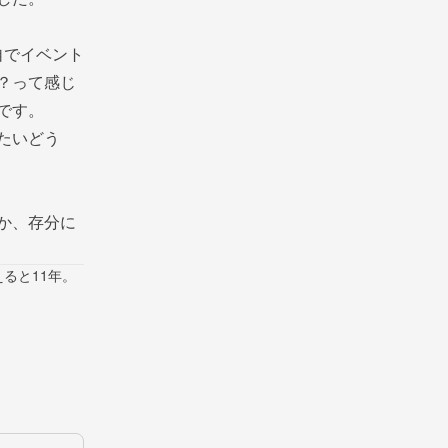
自でイベント
？って感じ
です。
たいどう
か、存分に
ると11年。