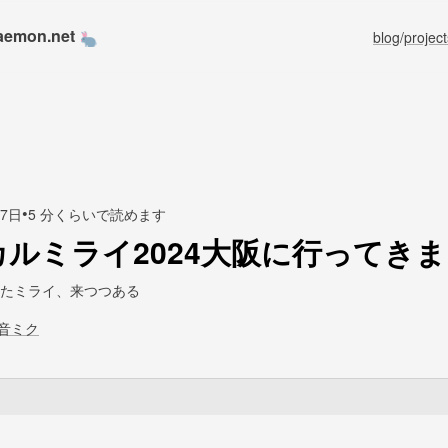
aemon.net
blog
/
project
•
17日
5 分くらいで読めます
カルミライ2024大阪に行ってき
たミライ、来つつある
音ミク