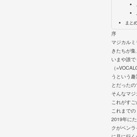
まと
序
マジカルミ
きたちが集
いまや誰で
（=VOC
うという趣
とだったの
そんなマジ
これがすご
これまでの
2019年
クがペンラ
に見に行く