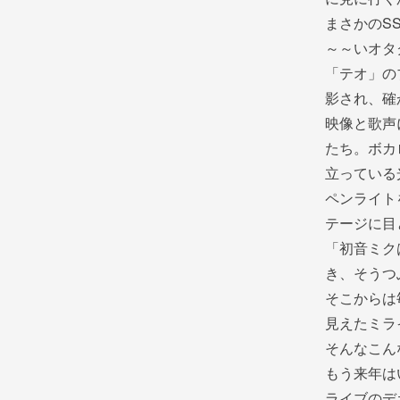
まさかのS
～～いオタ
「テオ」の
影され、確
映像と歌声
たち。ボカ
立っている
ペンライト
テージに目
「初音ミク
き、そうつ
そこからは
見えたミラ
そんなこん
もう来年は
ライブのデ