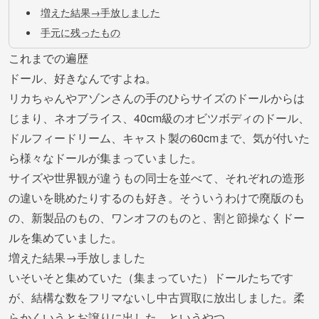
増えた結果→手放しました
手元に残ったもの
これまでの遍歴
ドール、好きなんですよね。
リカちゃんやアゾンさんの手のひらサイズのドールからは
じまり、ネオブライス、40cm級のオビツボディのドール、
ドルフィードリーム、キャスト製の60cmまで、気が付いた
ら様々なドールが集まっていました。
サイズや世界観が違うもの同士を並べて、それぞれの造形
の違いを眺めたりするのも好き。そういうわけで廃版のも
の、新製品のもの、ワンオフのものと、割と節操なくドー
ルを集めていました。
増えた結果→手放しました
いそいそと集めていた（集まっていた）ドールたちです
が、結構な数をフリマないし中古買取に放出しました。柔
らかくいうとお譲りに出した、というやつ。