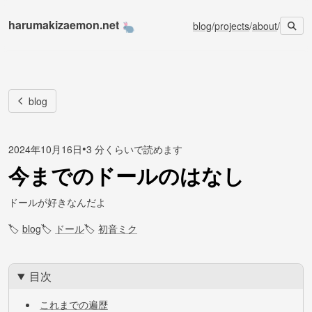
harumakizaemon.net
blog
/
projects
/
about
/
blog
•
2024年10月16日
3 分くらいで読めます
今までのドールのはなし
ドールが好きなんだよ
🏷
blog
🏷
ドール
🏷
初音ミク
目次
これまでの遍歴