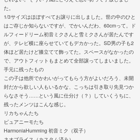
た。
1/3サイズはほぼすべてお譲りに出しました。世の中のひと
はご存じか知らないですが、でかいんだわ、60cmって。ド
ルフィードリーム初音ミクさんと雪ミクさんが居たんです
が、テレビ横に座らせていてもデカかった。SD男の子も2
体ほど居たけど膝立てて飾ってた。スペースがなかったの
で、アウトフィットもまとめて全部譲ってしまいました。
手元に残ったもの
この子は他所でかわいがってもらう方がよいだろう、未開
封だから欲しい人もいるかな、こっちは引き取り先見つか
らなさそう……という風に仕分け（？）していくうちに、
残ったメンツはこんな感じ。
リカちゃんたち
ピュアニーモたち
HarmoniaHumming 初音ミク（双子）
ネオブライス（カスタム済み）