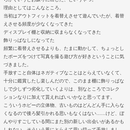
理由としてはこんなところ。
当初はアウトフィットを着替えさせて遊んでいたが、着替
えさせる頻度が少なくなってきた
ディスプレイ棚と収納に収まらなくなってきた
飾りっぱなしになってた
頻繁に着替えさせるよりも、たまに動かして、ちょっとし
たポーズをつけて写真を撮る遊び方が好きということに気
づきました。
手放すこと自体はネガティブなことはとらえていなくて、
十分に鑑賞したし楽しんだので、このまま棚に飾りっぱな
しで少しずつ劣化していくよりは、別なところでコレク
ションなりに加えて貰えればいいかなと思ってます。
こういうホビーの立体物、古いものはどんどん手に入らな
くなるので後ろ髪引かれる思いもなくはない……けど、ぼ
んやりすごしている間にまた別の新しい出会いがあるかも
しれない。そういう風にとらえて思い切って手放しまし